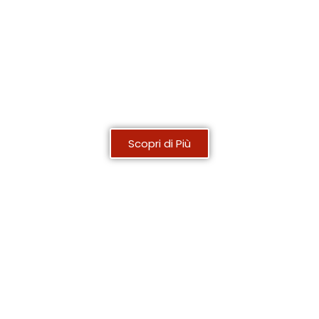
Controllore Centrale
d'Impianto
Scopri di Più
Piattaforma NovaSun